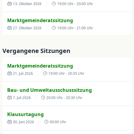
13. Oktober 2026
19:00 Uhr
- 20:00 Uhr
Marktgemeinderatssitzung
27. Oktober 2026
19:00 Uhr
- 21:00 Uhr
Bau- und Umweltausschusssitzung
Vergangene Sitzungen
17. November 2026
19:00 Uhr
- 20:00 Uhr
Marktgemeinderatssitzung
Marktgemeinderatssitzung
21. Juli 2026
19:00 Uhr
- 20:35 Uhr
24. November 2026
19:00 Uhr
- 21:00 Uhr
Bau- und Umweltausschusssitzung
Haupt-, Finanz- und Personalausschusssitzung
7. Juli 2026
20:00 Uhr
- 20:30 Uhr
1. Dezember 2026
19:00 Uhr
- 20:00 Uhr
Klausurtagung
30. Juni 2026
00:00 Uhr