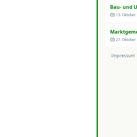
Bau- und 
13. Oktober
Marktgeme
27. Oktober
Impressum
Bau- und 
17. Novemb
Marktgeme
24. Novemb
Haupt-, Fi
1. Dezembe
Bau- und 